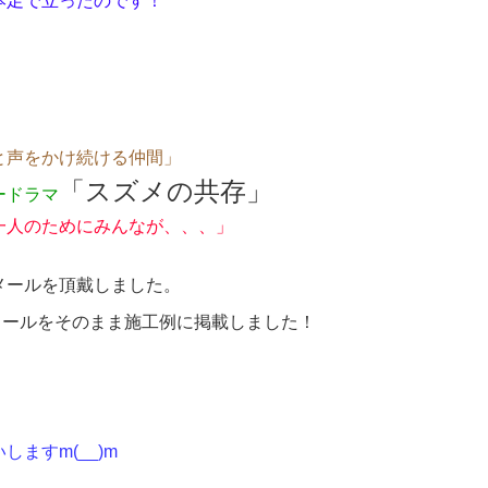
本足で立ったのです！
・
と声をかけ続ける仲間」
「スズメの共存」
ードラマ
一人のためにみんなが、、、」
メールを頂戴しました。
メールをそのまま施工例に掲載しました！
ますm(__)m