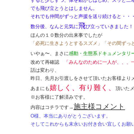
すると少しずつ、体を動かしはじめ、スッと二
でも飛び立とうとはしません。
それでも仲間がずっと声援を送り続けると・・
飛
数分後、なんと元気に
び立っていきました！
ほんの１０数分の出来事でしたが
「必死に生きようとするスズメ」「その間ずっ
いやぁ〜、まさに
感動・生態系ドキュメンタリ
改めて再確認
「みんなのために一人が、、、
話は変わり、
昨日、先月お引渡しをさせて頂いたお客様より
嬉しく、有り難く、
あまにも
頂いた
※お客様に了解済みです。
施主様コメント
内容はコチラです
→
O様、本当にありがとうございます。
そしてこれからも末永いお付き合い宜しくお願いし