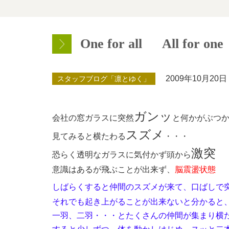
One for all All for one
2009年10月20日
スタッフブログ「凛とゆく」
ガンッ
会社の窓ガラスに突然
と何かがぶつ
スズメ
見てみると横たわる
・・・
激突
恐らく透明なガラスに気付かず頭から
意識はあるが飛ぶことが出来ず、
脳震盪状態
しばらくすると仲間のスズメが来て、口ばしで
それでも起き上がることが出来ないと分かると
一羽、二羽・・・とたくさんの仲間が集まり横