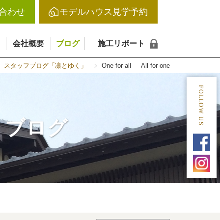
合わせ
モデルハウス見学予約
会社概要
ブログ
施工リポート
スタッフブログ「凛とゆく」
One for all All for one
FOLLOW US
｜ブログ