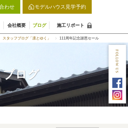
合わせ
モデルハウス見学予約
会社概要
ブログ
施工リポート
スタッフブログ「凛とゆく」
111周年記念謝恩セール
FOLLOW US
｜ブログ