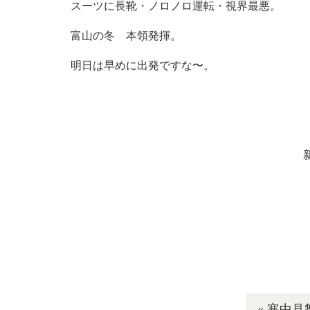
スーツに長靴・ノロノロ運転・視界最悪。
富山の冬 本領発揮。
明日は早めに出発ですな〜。
新年会つづきで最近胃もた
« 寒中